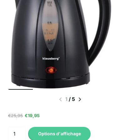
1
/
5
€25,95
€19,95
Options d'affichage