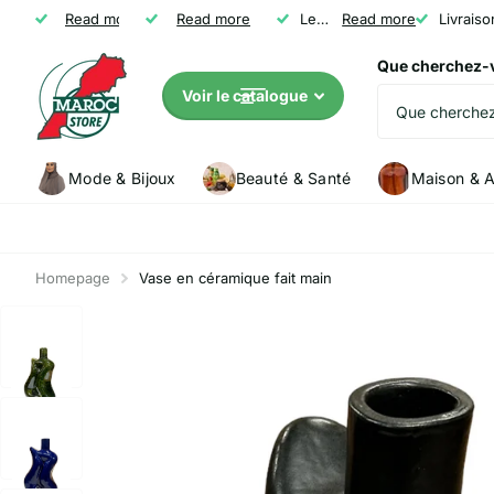
Livraison gratuite dès 35 €
Read more
Read more
Non satisfait ? Nous vous remboursons
Les clients (5147) attribuent à Marocstore une note de
Read more
Livraiso
Que cherchez-
Voir le catalogue
Mode & Bijoux
Beauté & Santé
Maison & A
Homepage
Vase en céramique fait main