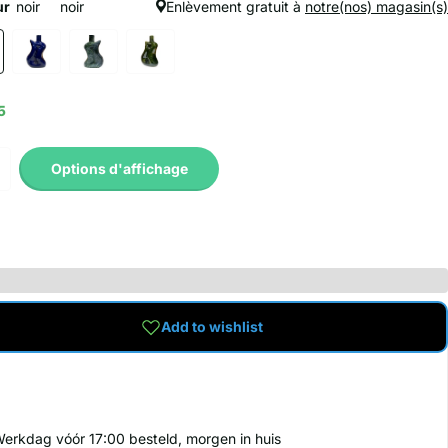
ur
noir
noir
Enlèvement gratuit à
notre(nos) magasin(s)
5
Options d'affichage
Add to wishlist
erkdag vóór 17:00 besteld, morgen in huis