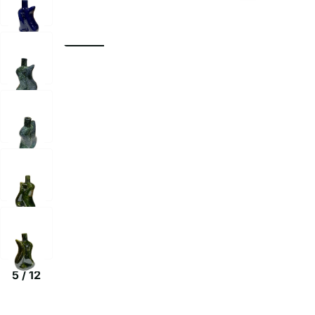
5
/
12