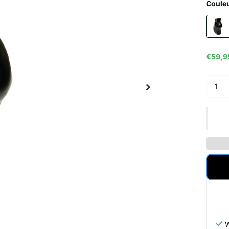
Coule
€59,9
W