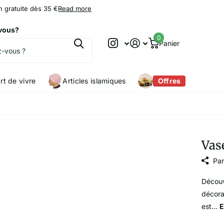
n gratuite dès 35 €
Read more
9.2
9.2
/10
vous?
0
Panier
rt de vivre
Articles islamiques
Offres
Vas
Par
Découv
décora
est...
E